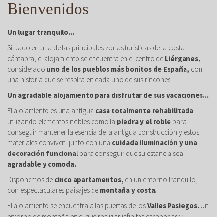
Bienvenidos
Un lugar tranquilo...
Situado en una de las principales zonas turísticas de la costa
cántabra, el alojamiento se encuentra en el centro de
Liérganes,
considerado
uno de los pueblos más bonitos de España,
con
una historia que se respira en cada uno de sus rincones.
Un agradable alojamiento para disfrutar de sus vacaciones...
El alojamiento es una antigua
casa totalmente rehabilitada
utilizando elementos nobles como la
piedra y el roble
para
conseguir mantener la esencia de la antigua construcción y estos
materiales conviven junto con una
cuidada iluminación y una
decoración funcional
para conseguir que su estancia sea
agradable y comoda.
Disponemos de
cinco apartamentos,
en un entorno tranquilo,
con espectaculares paisajes de
montaña y costa.
El alojamiento se encuentra a las puertas de los
Valles Pasiegos.
Un
entorno de montaña en el que realizar infinitas escapadas y