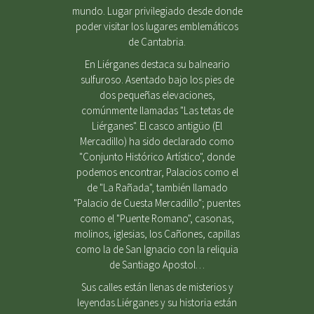
mundo. Lugar privilegiado desde donde
poder visitar los lugares emblemáticos
de Cantabria.
En Liérganes destaca su balneario
sulfuroso. Asentado bajo los pies de
dos pequeñas elevaciones,
comúnmente llamadas "Las tetas de
Liérganes". El casco antigüo (El
Mercadillo) ha sido declarado como
"Conjunto Histórico Artístico", donde
podemos encontrar, Palacios como el
de "La Rañada", también llamado
"Palacio de Cuesta Mercadillo"; puentes
como el "Puente Romano", casonas,
molinos, iglesias, los Cañones, capillas
como la de San Ignacio con la reliquia
de Santiago Apostol…
Sus calles están llenas de misterios y
leyendas.Liérganes y su historia están