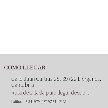
COMO LLEGAR
Calle Juan Curtius 28. 39722 Liérganes.
Cantabria
Ruta detallada para llegar desde ...
Latitud: 43.341979 (43º 20' 31.12" N)