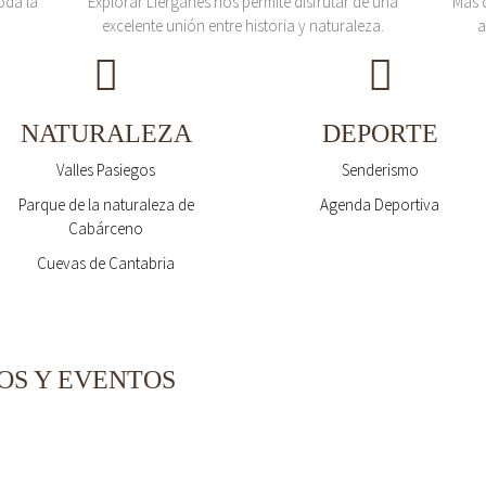
oda la
Explorar Liérganes nos permite disfrutar de una
Más 
excelente unión entre historia y naturaleza.
a
NATURALEZA
DEPORTE
Valles Pasiegos
Senderismo
Parque de la naturaleza de
Agenda Deportiva
Cabárceno
Cuevas de Cantabria
OS Y EVENTOS