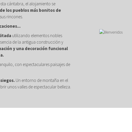
osta cántabra, el alojamiento se
de los pueblos más bonitos de
sus rincones.
caciones...
litada
utilizando elementos nobles
sencia de la antigua construcción y
nación y una decoración funcional
a.
anquilo, con espectaculares paisajes de
asiegos.
Un entorno de montaña en el
brir unos valles de espectacular belleza.