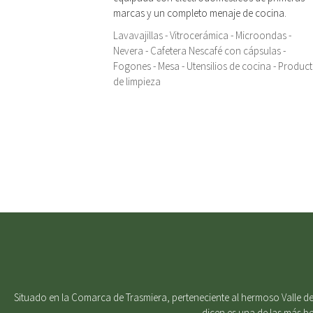
marcas y un completo menaje de cocina.
Lavavajillas - Vitrocerámica - Microondas -
Nevera - Cafetera Nescafé con cápsulas -
Fogones - Mesa - Utensilios de cocina - Produc
de limpieza
Situado en la Comarca de Trasmiera, perteneciente al hermoso Valle del
dicen es una de las más b