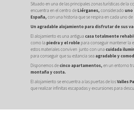
Situado en una de las principales zonas turísticas de la c
encuentra en el centro de
Liérganes,
considerado
uno 
España,
con una historia que se respira en cada uno de 
Un agradable alojamiento para disfrutar de sus va
El alojamiento es una antigua
casa totalmente rehabi
como la
piedra y el roble
para conseguir mantener la e
estos materiales conviven junto con una
cuidada ilumi
para conseguir que su estancia sea
agradable y comod
Disponemos de
cinco apartamentos,
en un entorno tr
montaña y costa.
El alojamiento se encuentra a las puertas de los
Valles P
que realizar infinitas escapadas y excursiones para descu