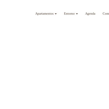
Apartamentos
Entorno
Agenda
Como
a sus sentidos