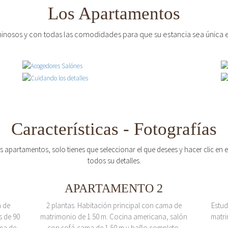
Los Apartamentos
inosos y con todas las comodidades para que su estancia sea única e
Características - Fotografías
os apartamentos, solo tienes que seleccionar el que desees y hacer clic en
todos su detalles.
APARTAMENTO 2
a de
2 plantas. Habitación principal con cama de
Estud
s de 90
matrimonio de 1.50 m. Cocina americana, salón
matri
ma de
con sofá-cama de 1.50 m y baño completo.