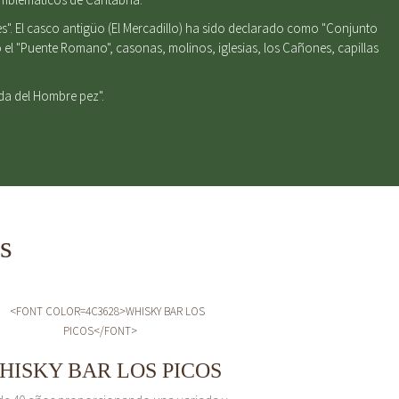
s". El casco antigüo (El Mercadillo) ha sido declarado como "Conjunto
el "Puente Romano", casonas, molinos, iglesias, los Cañones, capillas
nda del Hombre pez".
s
HISKY BAR LOS PICOS