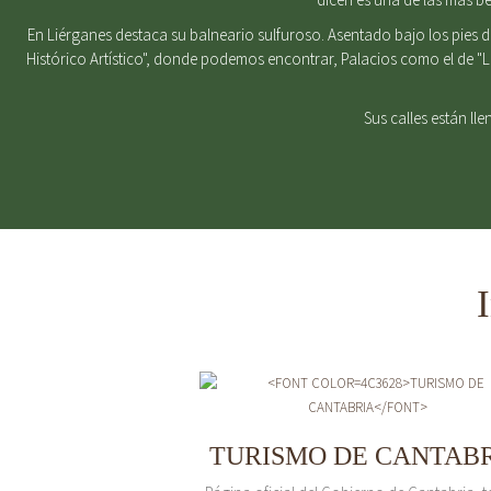
En Liérganes destaca su balneario sulfuroso. Asentado bajo los pies 
Histórico Artístico", donde podemos encontrar, Palacios como el de "
Sus calles están ll
TURISMO DE CANTAB