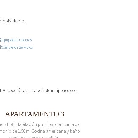
 inolvidable.
 el. Accederás a su galería de imágenes con
APARTAMENTO 3
io / Loft. Habitación principal con cama de
monio de 1.50 m. Cocina americana y baño
completo. Terraza / balcón.