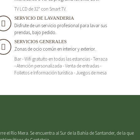
TV LCD de 32" con Smart TV.
SERVICIO DE LAVANDERIA
Disfrute de un servicio profesional para lavar sus
prendas, bajo pedido.
SERVICIOS GENERALES
Zonas de ocio común en interior y exterior.
Bar - Wifi gratuito en todas las estancias - Terraza
- Atención personalizada - Venta de entradas -
Folletos e Información turística - Juegos de mesa
e el Río Miera. Se encuentra al Sur de la Bahía de Santander, de la que
emblemáticos de Cantabria.