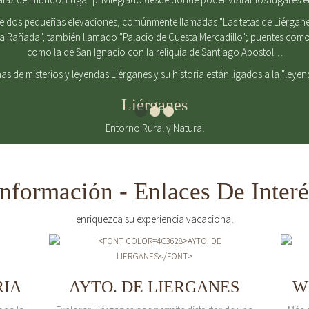
de dos pequeñas elevaciones, comúnmente llamadas "Las tetas de Liérgane
La Rañada", también llamado "Palacio de Cuesta Mercadillo"; puentes como 
como la de San Ignacio con la reliquia de Santiago Apostol…
enas de misterios y leyendas.Liérganes y su historia están ligados a la "leye
Liérganes
Entorno Rural y Natural
Información - Enlaces De Interé
enriquezca su experiencia vacacional
RIA
AYTO. DE LIERGANES
W