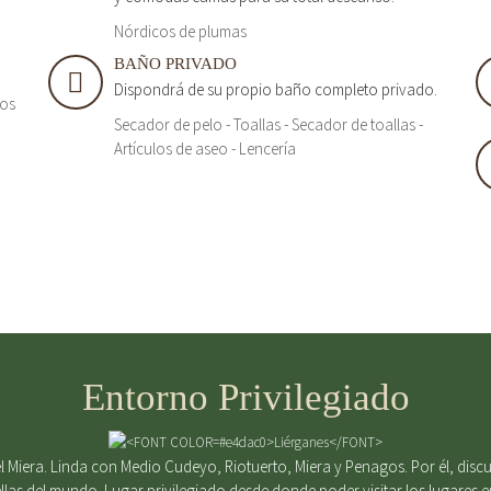
Nórdicos de plumas
BAÑO PRIVADO
Dispondrá de su propio baño completo privado.
tos
Secador de pelo - Toallas - Secador de toallas -
Artículos de aseo - Lencería
Entorno Privilegiado
 Miera. Linda con Medio Cudeyo, Riotuerto, Miera y Penagos. Por él, discurr
ellas del mundo. Lugar privilegiado desde donde poder visitar los lugares 