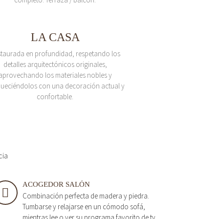
LA CASA
taurada en profundidad, respetando los
detalles arquitectónicos originales,
aprovechando los materiales nobles y
queciéndolos con una decoración actual y
confortable.
cia
ACOGEDOR SALÓN
Combinación perfecta de madera y piedra.
Tumbarse y relajarse en un cómodo sofá,
mientras lee o ver su programa favorito de tv.