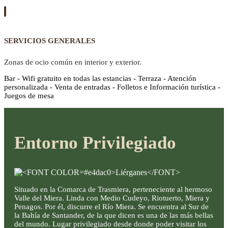
SERVICIOS GENERALES
Zonas de ocio común en interior y exterior.
Bar - Wifi gratuito en todas las estancias - Terraza - Atención
personalizada - Venta de entradas - Folletos e Información turística -
Juegos de mesa
Entorno Privilegiado
Situado en la Comarca de Trasmiera, perteneciente al hermoso
Valle del Miera. Linda con Medio Cudeyo, Riotuerto, Miera y
Penagos. Por él, discurre el Río Miera. Se encuentra al Sur de
la Bahía de Santander, de la que dicen es una de las más bellas
del mundo. Lugar privilegiado desde donde poder visitar los