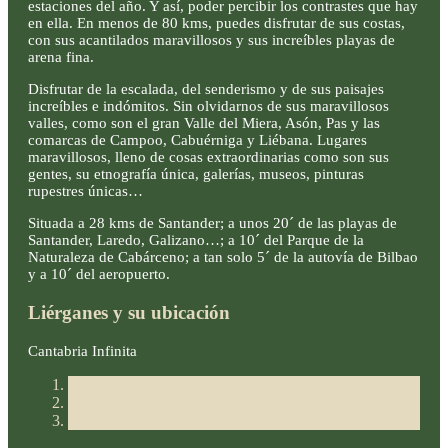
estaciones del año. Y así, poder percibir los contrastes que hay
en ella. En menos de 80 kms, puedes disfrutar de sus costas,
con sus acantilados maravillosos y sus increíbles playas de
arena fina.
Disfrutar de la escalada, del senderismo y de sus paisajes
increíbles e indómitos. Sin olvidarnos de sus maravillosos
valles, como son el gran Valle del Miera, Asón, Pas y las
comarcas de Campoo, Cabuérniga y Liébana. Lugares
maravillosos, lleno de cosas extraordinarias como son sus
gentes, su etnografía única, galerías, museos, pinturas
rupestres únicas…
Situada a 28 kms de Santander; a unos 20´ de las playas de
Santander, Laredo, Galizano…; a 10´ del Parque de la
Naturaleza de Cabárceno; a tan solo 5´ de la autovía de Bilbao
y a 10´ del aeropuerto.
Liérganes y su ubicación
Cantabria Infinita