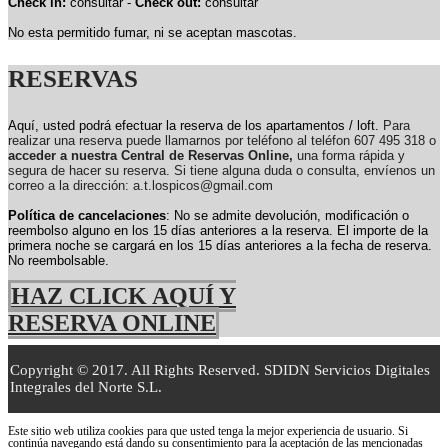
Check in:
consultar -
Check out:
consultar
No esta permitido fumar, ni se aceptan mascotas.
RESERVAS
Aquí, usted podrá efectuar la reserva de los apartamentos / loft.
Para
realizar una reserva puede llamarnos por teléfono al teléfon 607 495 318 o
acceder a nuestra Central de Reservas Online,
una forma rápida y
segura de hacer su reserva. Si tiene alguna duda o consulta, envíenos un
correo a la dirección: a.t.lospicos@gmail.com
Política de cancelaciones
: No se admite devolución, modificación o
reembolso alguno en los 15 días anteriores a la reserva.
El importe de la
primera noche se cargará en los 15 días anteriores a la fecha de reserva.
No reembolsable.
HAZ CLICK AQUÍ Y
RESERVA ONLINE
Copyright © 2017. All Rights Reserved. SDIDN Servicios Digitales
Integrales del Norte S.L.
Este sitio web utiliza cookies para que usted tenga la mejor experiencia de usuario. Si
continúa navegando está dando su consentimiento para la aceptación de las mencionadas