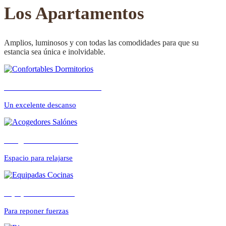
CONFORTABLE
Los Apartamentos
Amplios, luminosos y con todas las comodidades para que su
estancia sea única e inolvidable.
ambientes cálidos y
Confortables Dormitorios
relajados
Un excelente descanso
Acogedores Salónes
Espacio para relajarse
Equipadas Cocinas
Para reponer fuerzas