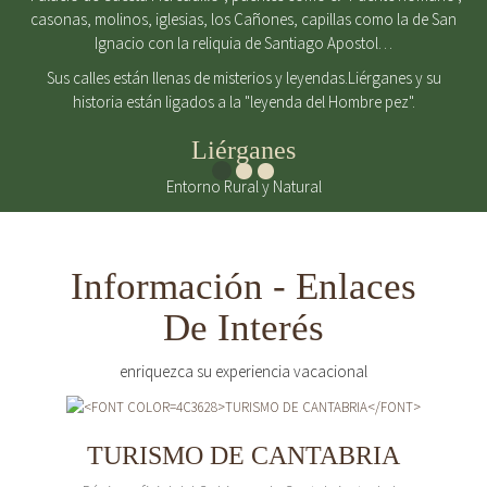
casonas, molinos, iglesias, los Cañones, capillas como la de San
Ignacio con la reliquia de Santiago Apostol…
Sus calles están llenas de misterios y leyendas.Liérganes y su
historia están ligados a la "leyenda del Hombre pez".
Liérganes
Entorno Rural y Natural
Información - Enlaces
De Interés
enriquezca su experiencia vacacional
TURISMO DE CANTABRIA