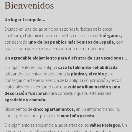
Bienvenidos
Un lugar tranquilo...
Situado en una de las principales zonas turísticas de la costa
cántabra, el alojamiento se encuentra en el centro de
Liérganes,
considerado
uno de los pueblos más bonitos de España,
con
una historia que se respira en cada uno de sus rincones.
Un agradable alojamiento para disfrutar de sus vacaciones...
El alojamiento es una antigua
casa totalmente rehabilitada
utilizando elementos nobles como la
piedra y el roble
para
conseguir mantener la esencia de la antigua construcción y estos
materiales conviven junto con una
cuidada iluminación y una
decoración funcional
para conseguir que su estancia sea
agradable y comoda.
Disponemos de
cinco apartamentos,
en un entorno tranquilo,
con espectaculares paisajes de
montaña y costa.
El alojamiento se encuentra a las puertas de los
Valles Pasiegos.
Un
entorno de montaña en el que realizar infinitas escapadas y