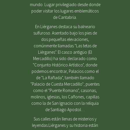
mundo. Lugar privilegiado desde donde
poder visitar los lugares emblemáticos
de Cantabria.
En Liérganes destaca su balneario
sulfuroso. Asentado bajo los pies de
dos pequeñas elevaciones,
comúnmente llamadas "Las tetas de
Liérganes". El casco antigüo (El
Mercadillo) ha sido declarado como
"Conjunto Histórico Artístico", donde
podemos encontrar, Palacios como el
de "La Rañada", también llamado
"Palacio de Cuesta Mercadillo"; puentes
como el "Puente Romano", casonas,
molinos, iglesias, los Cañones, capillas
como la de San Ignacio con la reliquia
de Santiago Apostol…
Sus calles están llenas de misterios y
leyendas.Liérganes y su historia están