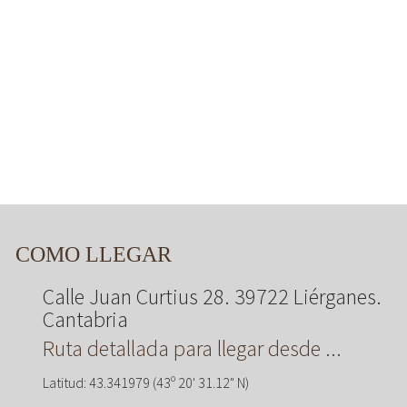
COMO LLEGAR
Calle Juan Curtius 28. 39722 Liérganes.
Cantabria
Ruta detallada para llegar desde ...
Latitud: 43.341979 (43º 20' 31.12" N)