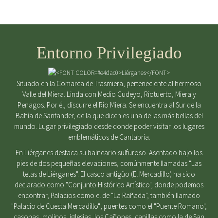
Entorno Privilegiado
Situado en la Comarca de Trasmiera, perteneciente al hermoso
Valle del Miera. Linda con Medio Cudeyo, Riotuerto, Miera y
Penagos. Por él, discurre el Río Miera. Se encuentra al Sur de la
Bahía de Santander, de la que dicen es una de las más bellas del
mundo. Lugar privilegiado desde donde poder visitar los lugares
emblemáticos de Cantabria.
En Liérganes destaca su balneario sulfuroso. Asentado bajo los
pies de dos pequeñas elevaciones, comúnmente llamadas "Las
tetas de Liérganes". El casco antigüo (El Mercadillo) ha sido
declarado como "Conjunto Histórico Artístico", donde podemos
encontrar, Palacios como el de "La Rañada", también llamado
"Palacio de Cuesta Mercadillo"; puentes como el "Puente Romano",
casonas, molinos, iglesias, los Cañones, capillas como la de San