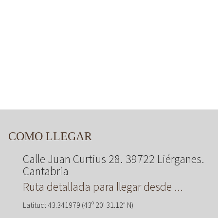
COMO LLEGAR
Calle Juan Curtius 28. 39722 Liérganes.
Cantabria
Ruta detallada para llegar desde ...
Latitud: 43.341979 (43º 20' 31.12" N)