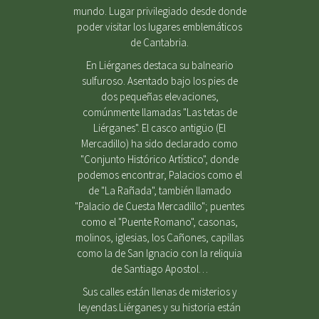
mundo. Lugar privilegiado desde donde
poder visitar los lugares emblemáticos
de Cantabria.
En Liérganes destaca su balneario
sulfuroso. Asentado bajo los pies de
dos pequeñas elevaciones,
comúnmente llamadas "Las tetas de
Liérganes". El casco antigüo (El
Mercadillo) ha sido declarado como
"Conjunto Histórico Artístico", donde
podemos encontrar, Palacios como el
de "La Rañada", también llamado
"Palacio de Cuesta Mercadillo"; puentes
como el "Puente Romano", casonas,
molinos, iglesias, los Cañones, capillas
como la de San Ignacio con la reliquia
de Santiago Apostol…
Sus calles están llenas de misterios y
leyendas.Liérganes y su historia están