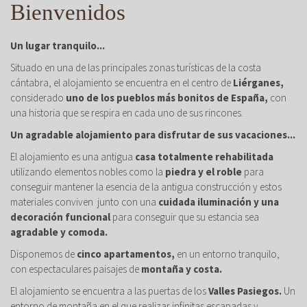
Bienvenidos
Un lugar tranquilo...
Situado en una de las principales zonas turísticas de la costa
cántabra, el alojamiento se encuentra en el centro de
Liérganes,
considerado
uno de los pueblos más bonitos de España,
con
una historia que se respira en cada uno de sus rincones.
Un agradable alojamiento para disfrutar de sus vacaciones...
El alojamiento es una antigua
casa totalmente rehabilitada
utilizando elementos nobles como la
piedra y el roble
para
conseguir mantener la esencia de la antigua construcción y estos
materiales conviven junto con una
cuidada iluminación y una
decoración funcional
para conseguir que su estancia sea
agradable y comoda.
Disponemos de
cinco apartamentos,
en un entorno tranquilo,
con espectaculares paisajes de
montaña y costa.
El alojamiento se encuentra a las puertas de los
Valles Pasiegos.
Un
entorno de montaña en el que realizar infinitas escapadas y