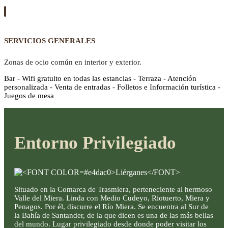
SERVICIOS GENERALES
Zonas de ocio común en interior y exterior.
Bar - Wifi gratuito en todas las estancias - Terraza - Atención
personalizada - Venta de entradas - Folletos e Información turística -
Juegos de mesa
Entorno Privilegiado
Situado en la Comarca de Trasmiera, perteneciente al hermoso
Valle del Miera. Linda con Medio Cudeyo, Riotuerto, Miera y
Penagos. Por él, discurre el Río Miera. Se encuentra al Sur de
la Bahía de Santander, de la que dicen es una de las más bellas
del mundo. Lugar privilegiado desde donde poder visitar los