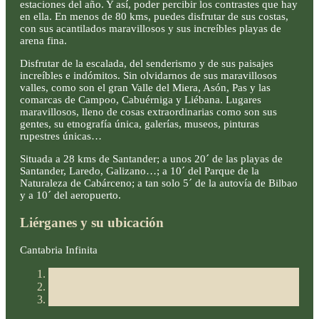
estaciones del año. Y así, poder percibir los contrastes que hay
en ella. En menos de 80 kms, puedes disfrutar de sus costas,
con sus acantilados maravillosos y sus increíbles playas de
arena fina.
Disfrutar de la escalada, del senderismo y de sus paisajes
increíbles e indómitos. Sin olvidarnos de sus maravillosos
valles, como son el gran Valle del Miera, Asón, Pas y las
comarcas de Campoo, Cabuérniga y Liébana. Lugares
maravillosos, lleno de cosas extraordinarias como son sus
gentes, su etnografía única, galerías, museos, pinturas
rupestres únicas…
Situada a 28 kms de Santander; a unos 20´ de las playas de
Santander, Laredo, Galizano…; a 10´ del Parque de la
Naturaleza de Cabárceno; a tan solo 5´ de la autovía de Bilbao
y a 10´ del aeropuerto.
Liérganes y su ubicación
Cantabria Infinita