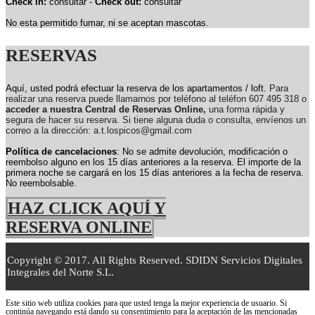
Check in:
consultar -
Check out:
consultar
No esta permitido fumar, ni se aceptan mascotas.
RESERVAS
Aquí, usted podrá efectuar la reserva de los apartamentos / loft.
Para
realizar una reserva puede llamarnos por teléfono al teléfon 607 495 318 o
acceder a nuestra Central de Reservas Online,
una forma rápida y
segura de hacer su reserva. Si tiene alguna duda o consulta, envíenos un
correo a la dirección: a.t.lospicos@gmail.com
Política de cancelaciones
: No se admite devolución, modificación o
reembolso alguno en los 15 días anteriores a la reserva.
El importe de la
primera noche se cargará en los 15 días anteriores a la fecha de reserva.
No reembolsable.
HAZ CLICK AQUÍ Y
RESERVA ONLINE
Copyright © 2017. All Rights Reserved. SDIDN Servicios Digitales
Integrales del Norte S.L.
Este sitio web utiliza cookies para que usted tenga la mejor experiencia de usuario. Si
continúa navegando está dando su consentimiento para la aceptación de las mencionadas