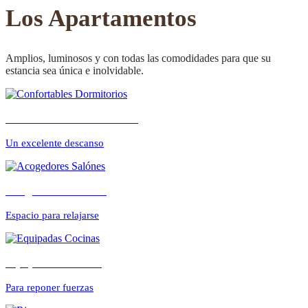
CONFORTABLE
Los Apartamentos
Amplios, luminosos y con todas las comodidades para que su
estancia sea única e inolvidable.
ambientes cálidos y
Confortables Dormitorios
relajados
Un excelente descanso
Acogedores Salónes
Espacio para relajarse
Equipadas Cocinas
Para reponer fuerzas