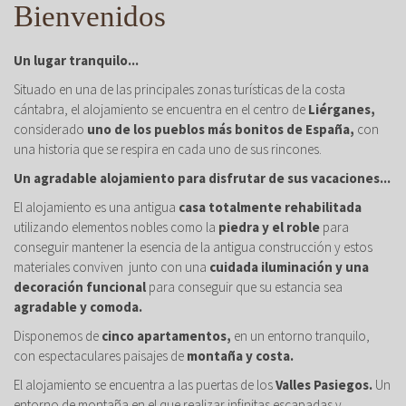
Bienvenidos
Un lugar tranquilo...
Situado en una de las principales zonas turísticas de la costa
cántabra, el alojamiento se encuentra en el centro de
Liérganes,
considerado
uno de los pueblos más bonitos de España,
con
una historia que se respira en cada uno de sus rincones.
Un agradable alojamiento para disfrutar de sus vacaciones...
El alojamiento es una antigua
casa totalmente rehabilitada
utilizando elementos nobles como la
piedra y el roble
para
conseguir mantener la esencia de la antigua construcción y estos
materiales conviven junto con una
cuidada iluminación y una
decoración funcional
para conseguir que su estancia sea
agradable y comoda.
Disponemos de
cinco apartamentos,
en un entorno tranquilo,
con espectaculares paisajes de
montaña y costa.
El alojamiento se encuentra a las puertas de los
Valles Pasiegos.
Un
entorno de montaña en el que realizar infinitas escapadas y