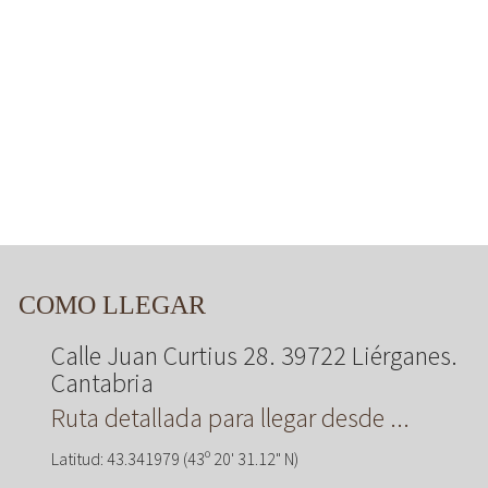
COMO LLEGAR
Calle Juan Curtius 28. 39722 Liérganes.
Cantabria
Ruta detallada para llegar desde ...
Latitud: 43.341979 (43º 20' 31.12" N)