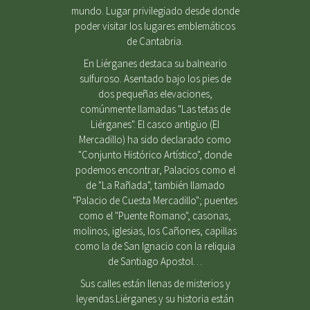
mundo. Lugar privilegiado desde donde
poder visitar los lugares emblemáticos
de Cantabria.
En Liérganes destaca su balneario
sulfuroso. Asentado bajo los pies de
dos pequeñas elevaciones,
comúnmente llamadas "Las tetas de
Liérganes". El casco antigüo (El
Mercadillo) ha sido declarado como
"Conjunto Histórico Artístico", donde
podemos encontrar, Palacios como el
de "La Rañada", también llamado
"Palacio de Cuesta Mercadillo"; puentes
como el "Puente Romano", casonas,
molinos, iglesias, los Cañones, capillas
como la de San Ignacio con la reliquia
de Santiago Apostol…
Sus calles están llenas de misterios y
leyendas.Liérganes y su historia están