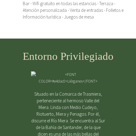
Bar - Wifi gratuito en todas las estancias - Terraza -
Atención personalizada - Venta de entradas - Folletos e
Información turística - Juegos de mesa
Entorno Privilegiado
Situado en la Comarca de Trasmiera,
perteneciente al hermoso Valle del
Miera. Linda con Medio Cudeyo,
Riotuerto, Miera y Penagos. Por él,
discurre el Río Miera. Se encuentra al Sur
de la Bahía de Santander, de la que
dicen es una de las más bellas del