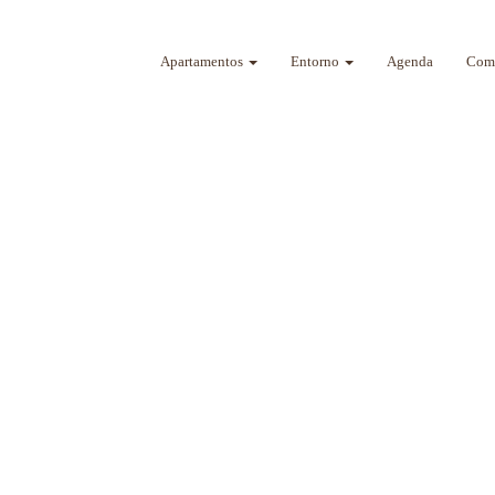
Apartamentos
Entorno
Agenda
Como
a sus sentidos