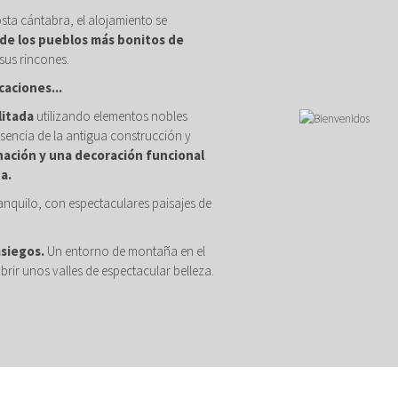
osta cántabra, el alojamiento se
de los pueblos más bonitos de
sus rincones.
caciones...
litada
utilizando elementos nobles
sencia de la antigua construcción y
nación y una decoración funcional
a.
anquilo, con espectaculares paisajes de
asiegos.
Un entorno de montaña en el
brir unos valles de espectacular belleza.