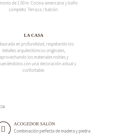
monio de 1.50 m. Cocina americana y baño
completo. Terraza / balcón.
LA CASA
taurada en profundidad, respetando los
detalles arquitectónicos originales,
aprovechando los materiales nobles y
queciéndolos con una decoración actual y
confortable.
cia
ACOGEDOR SALÓN
Combinación perfecta de madera y piedra.