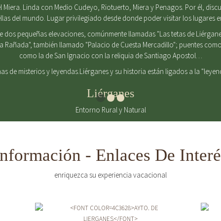
 Miera. Linda con Medio Cudeyo, Riotuerto, Miera y Penagos. Por él, discurr
ellas del mundo. Lugar privilegiado desde donde poder visitar los lugares 
de dos pequeñas elevaciones, comúnmente llamadas "Las tetas de Liérgane
La Rañada", también llamado "Palacio de Cuesta Mercadillo"; puentes como 
como la de San Ignacio con la reliquia de Santiago Apostol…
enas de misterios y leyendas.Liérganes y su historia están ligados a la "leye
Liérganes
Entorno Rural y Natural
Información - Enlaces De Interé
enriquezca su experiencia vacacional