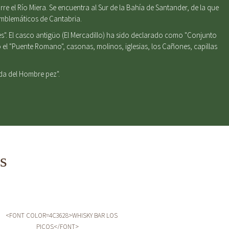
e el Río Miera. Se encuentra al Sur de la Bahía de Santander, de la que
emblemáticos de Cantabria.
s". El casco antigüo (El Mercadillo) ha sido declarado como "Conjunto
el "Puente Romano", casonas, molinos, iglesias, los Cañones, capillas
nda del Hombre pez".
s