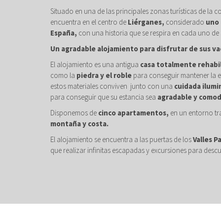
Situado en una de las principales zonas turísticas de la c
encuentra en el centro de
Liérganes,
considerado
uno 
España,
con una historia que se respira en cada uno de 
Un agradable alojamiento para disfrutar de sus va
El alojamiento es una antigua
casa totalmente rehabi
como la
piedra y el roble
para conseguir mantener la e
estos materiales conviven junto con una
cuidada ilumi
para conseguir que su estancia sea
agradable y comod
Disponemos de
cinco apartamentos,
en un entorno tr
montaña y costa.
El alojamiento se encuentra a las puertas de los
Valles P
que realizar infinitas escapadas y excursiones para descu