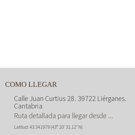
COMO LLEGAR
Calle Juan Curtius 28. 39722 Liérganes.
Cantabria
Ruta detallada para llegar desde ...
Latitud: 43.341979 (43º 20' 31.12" N)