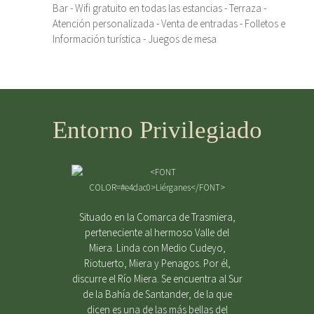
Bar - Wifi gratuito en todas las estancias - Terraza -
Atención personalizada - Venta de entradas - Folletos e
Información turística - Juegos de mesa
Entorno Privilegiado
Situado en la Comarca de Trasmiera,
perteneciente al hermoso Valle del
Miera. Linda con Medio Cudeyo,
Riotuerto, Miera y Penagos. Por él,
discurre el Río Miera. Se encuentra al Sur
de la Bahía de Santander, de la que
dicen es una de las más bellas del