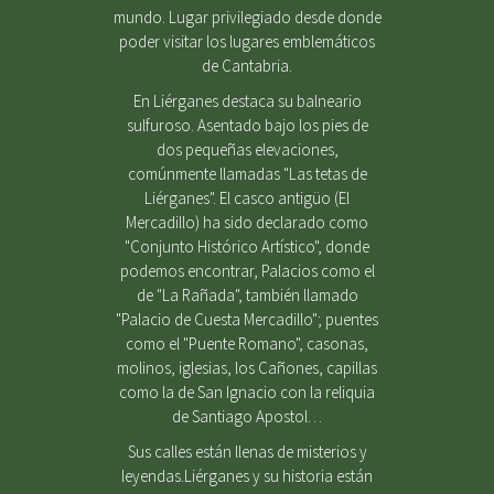
mundo. Lugar privilegiado desde donde
poder visitar los lugares emblemáticos
de Cantabria.
En Liérganes destaca su balneario
sulfuroso. Asentado bajo los pies de
dos pequeñas elevaciones,
comúnmente llamadas "Las tetas de
Liérganes". El casco antigüo (El
Mercadillo) ha sido declarado como
"Conjunto Histórico Artístico", donde
podemos encontrar, Palacios como el
de "La Rañada", también llamado
"Palacio de Cuesta Mercadillo"; puentes
como el "Puente Romano", casonas,
molinos, iglesias, los Cañones, capillas
como la de San Ignacio con la reliquia
de Santiago Apostol…
Sus calles están llenas de misterios y
leyendas.Liérganes y su historia están