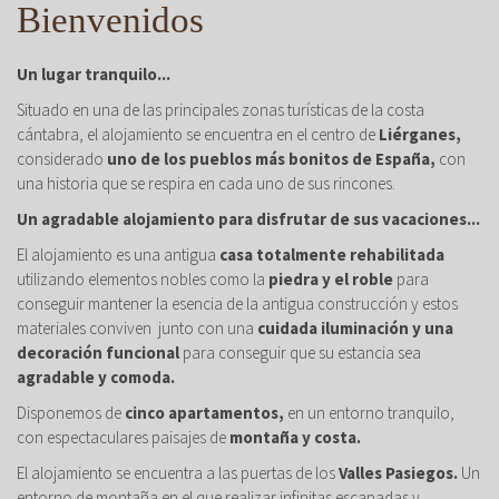
Bienvenidos
Un lugar tranquilo...
Situado en una de las principales zonas turísticas de la costa
cántabra, el alojamiento se encuentra en el centro de
Liérganes,
considerado
uno de los pueblos más bonitos de España,
con
una historia que se respira en cada uno de sus rincones.
Un agradable alojamiento para disfrutar de sus vacaciones...
El alojamiento es una antigua
casa totalmente rehabilitada
utilizando elementos nobles como la
piedra y el roble
para
conseguir mantener la esencia de la antigua construcción y estos
materiales conviven junto con una
cuidada iluminación y una
decoración funcional
para conseguir que su estancia sea
agradable y comoda.
Disponemos de
cinco apartamentos,
en un entorno tranquilo,
con espectaculares paisajes de
montaña y costa.
El alojamiento se encuentra a las puertas de los
Valles Pasiegos.
Un
entorno de montaña en el que realizar infinitas escapadas y