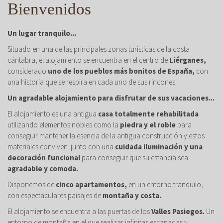
Bienvenidos
Un lugar tranquilo...
Situado en una de las principales zonas turísticas de la costa
cántabra, el alojamiento se encuentra en el centro de
Liérganes,
considerado
uno de los pueblos más bonitos de España,
con
una historia que se respira en cada uno de sus rincones.
Un agradable alojamiento para disfrutar de sus vacaciones...
El alojamiento es una antigua
casa totalmente rehabilitada
utilizando elementos nobles como la
piedra y el roble
para
conseguir mantener la esencia de la antigua construcción y estos
materiales conviven junto con una
cuidada iluminación y una
decoración funcional
para conseguir que su estancia sea
agradable y comoda.
Disponemos de
cinco apartamentos,
en un entorno tranquilo,
con espectaculares paisajes de
montaña y costa.
El alojamiento se encuentra a las puertas de los
Valles Pasiegos.
Un
entorno de montaña en el que realizar infinitas escapadas y