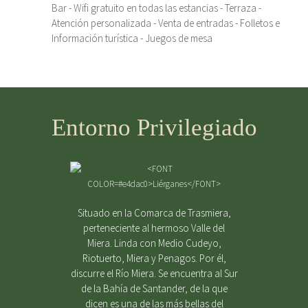
Bar - Wifi gratuito en todas las estancias - Terraza -
Atención personalizada - Venta de entradas - Folletos e
Información turística - Juegos de mesa
Entorno Privilegiado
Situado en la Comarca de Trasmiera,
perteneciente al hermoso Valle del
Miera. Linda con Medio Cudeyo,
Riotuerto, Miera y Penagos. Por él,
discurre el Río Miera. Se encuentra al Sur
de la Bahía de Santander, de la que
dicen es una de las más bellas del