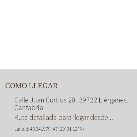
COMO LLEGAR
Calle Juan Curtius 28. 39722 Liérganes.
Cantabria
Ruta detallada para llegar desde ...
Latitud: 43.341979 (43º 20' 31.12" N)