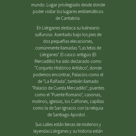
mundo. Lugar privilegiado desde donde
poder visitar los lugares emblemáticos
de Cantabria.
En Liérganes destaca su balneario
sulfuroso. Asentado bajo los pies de
dos pequeñas elevaciones,
comúnmente llamadas "Las tetas de
Liérganes". El casco antigüo (El
Mercadillo) ha sido declarado como
"Conjunto Histórico Artístico", donde
podemos encontrar, Palacios como el
de "La Rañada", también llamado
"Palacio de Cuesta Mercadillo"; puentes
como el "Puente Romano", casonas,
molinos, iglesias, los Cañones, capillas
como la de San Ignacio con la reliquia
de Santiago Apostol…
Sus calles están llenas de misterios y
leyendas.Liérganes y su historia están