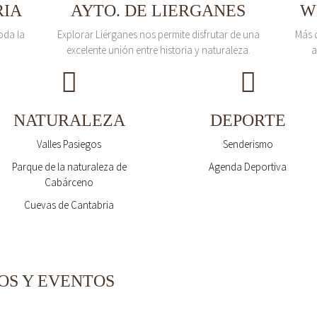
RIA
AYTO. DE LIERGANES
W
oda la
Explorar Liérganes nos permite disfrutar de una
Más 
excelente unión entre historia y naturaleza.
a
NATURALEZA
DEPORTE
Valles Pasiegos
Senderismo
Parque de la naturaleza de
Agenda Deportiva
Cabárceno
Cuevas de Cantabria
OS Y EVENTOS