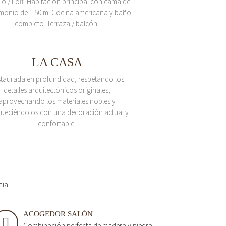
io / Loft. Habitación principal con cama de
monio de 1.50 m. Cocina americana y baño
completo. Terraza / balcón.
LA CASA
taurada en profundidad, respetando los
detalles arquitectónicos originales,
aprovechando los materiales nobles y
queciéndolos con una decoración actual y
confortable.
cia
ACOGEDOR SALÓN
Combinación perfecta de madera y piedra.