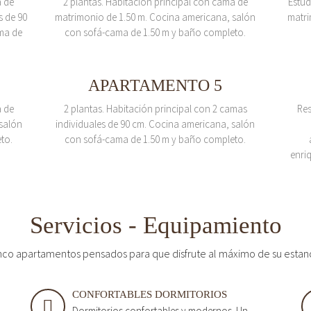
a de
2 plantas. Habitación principal con cama de
Estud
s de 90
matrimonio de 1.50 m. Cocina americana, salón
matri
ma de
con sofá-cama de 1.50 m y baño completo.
APARTAMENTO 5
a de
2 plantas. Habitación principal con 2 camas
Res
salón
individuales de 90 cm. Cocina americana, salón
to.
con sofá-cama de 1.50 m y baño completo.
enri
Servicios - Equipamiento
nco apartamentos pensados para que disfrute al máximo de su estan
CONFORTABLES DORMITORIOS
Dormitorios confortables y modernos. Un