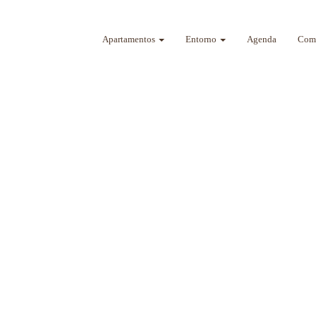
Apartamentos
Entorno
Agenda
Como
a sus sentidos