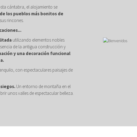
osta cántabra, el alojamiento se
de los pueblos más bonitos de
sus rincones.
caciones...
litada
utilizando elementos nobles
sencia de la antigua construcción y
nación y una decoración funcional
a.
anquilo, con espectaculares paisajes de
asiegos.
Un entorno de montaña en el
brir unos valles de espectacular belleza.