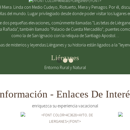
 Miera. Linda con Medio Cudeyo, Riotuerto, Miera y Penagos. Por él, discurr
ellas del mundo. Lugar privilegiado desde donde poder visitar los lugares 
de dos pequeñas elevaciones, comúnmente llamadas "Las tetas de Liérgane
La Rañada", también llamado "Palacio de Cuesta Mercadillo"; puentes como 
como la de San Ignacio con la reliquia de Santiago Apostol…
enas de misterios y leyendas.Liérganes y su historia están ligados a la "leye
Liérganes
Entorno Rural y Natural
Información - Enlaces De Interé
enriquezca su experiencia vacacional