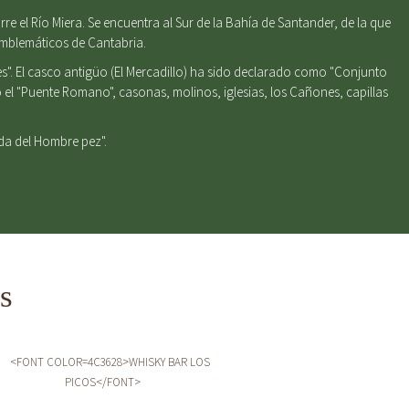
e el Río Miera. Se encuentra al Sur de la Bahía de Santander, de la que
emblemáticos de Cantabria.
s". El casco antigüo (El Mercadillo) ha sido declarado como "Conjunto
el "Puente Romano", casonas, molinos, iglesias, los Cañones, capillas
nda del Hombre pez".
s