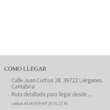
COMO LLEGAR
Calle Juan Curtius 28. 39722 Liérganes.
Cantabria
Ruta detallada para llegar desde ...
Latitud: 43.341979 (43º 20' 31.12" N)