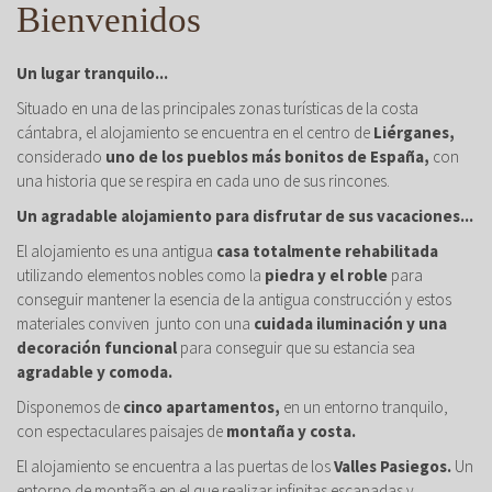
Bienvenidos
Un lugar tranquilo...
Situado en una de las principales zonas turísticas de la costa
cántabra, el alojamiento se encuentra en el centro de
Liérganes,
considerado
uno de los pueblos más bonitos de España,
con
una historia que se respira en cada uno de sus rincones.
Un agradable alojamiento para disfrutar de sus vacaciones...
El alojamiento es una antigua
casa totalmente rehabilitada
utilizando elementos nobles como la
piedra y el roble
para
conseguir mantener la esencia de la antigua construcción y estos
materiales conviven junto con una
cuidada iluminación y una
decoración funcional
para conseguir que su estancia sea
agradable y comoda.
Disponemos de
cinco apartamentos,
en un entorno tranquilo,
con espectaculares paisajes de
montaña y costa.
El alojamiento se encuentra a las puertas de los
Valles Pasiegos.
Un
entorno de montaña en el que realizar infinitas escapadas y