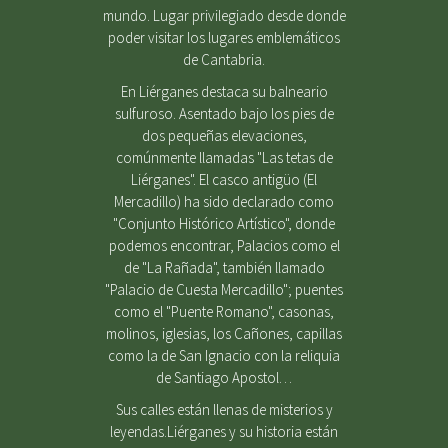
mundo. Lugar privilegiado desde donde
poder visitar los lugares emblemáticos
de Cantabria.
En Liérganes destaca su balneario
sulfuroso. Asentado bajo los pies de
dos pequeñas elevaciones,
comúnmente llamadas "Las tetas de
Liérganes". El casco antigüo (El
Mercadillo) ha sido declarado como
"Conjunto Histórico Artístico", donde
podemos encontrar, Palacios como el
de "La Rañada", también llamado
"Palacio de Cuesta Mercadillo"; puentes
como el "Puente Romano", casonas,
molinos, iglesias, los Cañones, capillas
como la de San Ignacio con la reliquia
de Santiago Apostol…
Sus calles están llenas de misterios y
leyendas.Liérganes y su historia están