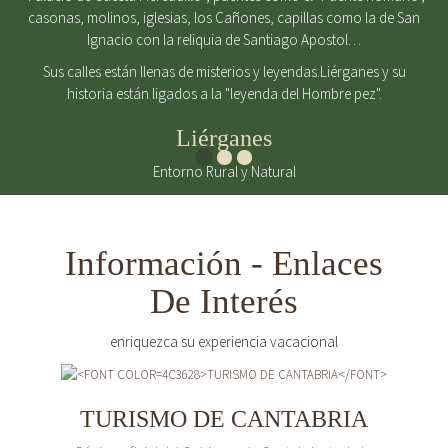
casonas, molinos, iglesias, los Cañones, capillas como la de San
Ignacio con la reliquia de Santiago Apostol…
Sus calles están llenas de misterios y leyendas.Liérganes y su
historia están ligados a la "leyenda del Hombre pez".
Liérganes
Entorno Rural y Natural
Información - Enlaces
De Interés
enriquezca su experiencia vacacional
TURISMO DE CANTABRIA