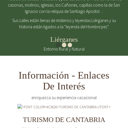
casonas, molinos, iglesias, los Cañones, capillas como la de San
Ignacio con la reliquia de Santiago Apostol…
Sus calles están llenas de misterios y leyendas.Liérganes y su
historia están ligados a la "leyenda del Hombre pez".
Liérganes
Entorno Rural y Natural
Información - Enlaces
De Interés
enriquezca su experiencia vacacional
TURISMO DE CANTABRIA